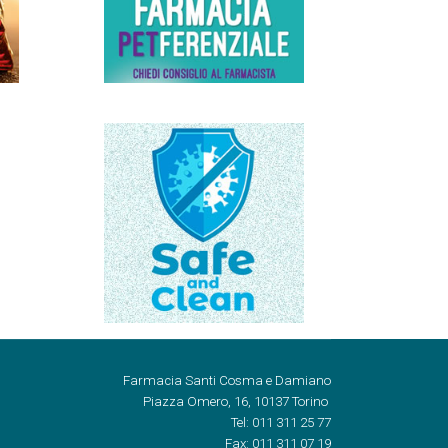
Farmacia Santi Cosma e Damiano
Piazza Omero, 16, 10137 Torino
Tel: 011 311 25 77
Fax: 011 311 07 19