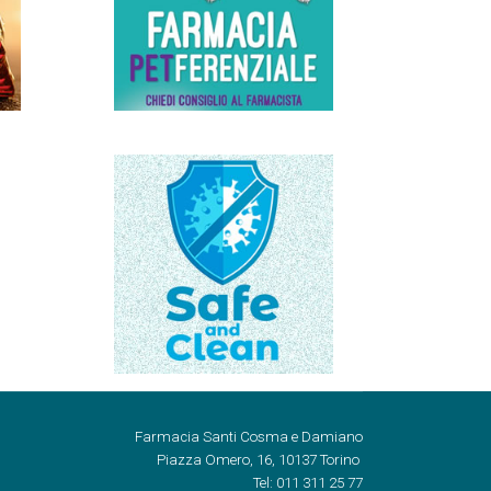
Farmacia Santi Cosma e Damiano
Piazza Omero, 16, 10137 Torino
Tel: 011 311 25 77