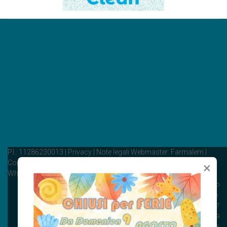
pasqua 2026
pasqua 2026
Vit D 22/4/2026
moc 20/5/26
San Giovanni 2026
San Giovanni 2026
P.I.: 11286230013 | Privacy | Note legali Webmaster: Farmalem |
Copyright © 2008 Farmalem | All Rights Reserved | Powered by:
×
Whiteready
Farmacia Santi Cosma e Damiano
Piazza Omero, 16, 10137 Torino
Tel: 011 311 25 77
Fax: 011 311 07 19
WhatsApp: +39 346 573 8826